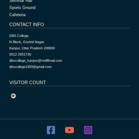
Seminar Hall
Sports Ground
Cafeteria
CONTACT INFO
DBS College,
N Block, Govind Nagar,
Kanpur, Uttar Pradesh 208006
0512-2651730
dbscollege_kanpur@rediffmail.com
dbscollege1959@gmail.com
VISITOR COUNT