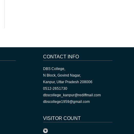
CONTACT INFO
DBS College,
N Block, Govind Nagar,
Kanpur, Uttar Pradesh 208006
0512-2651730
dbscollege_kanpur@rediffmail.com
dbscollege1959@gmail.com
VISITOR COUNT